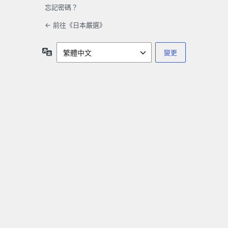
忘記密碼？
← 前往《日本嚴選》
語
言