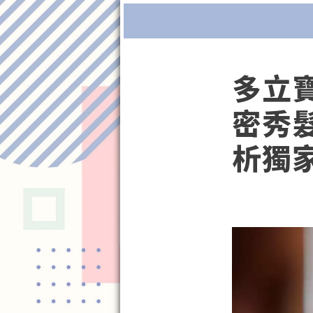
Menu
多立
密秀
析獨