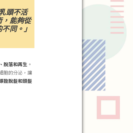
乳頭不活
術，能夠從
的不同。」
、脫落和再生
。
細胞的分泌，讓
導致脫髮和頭髮