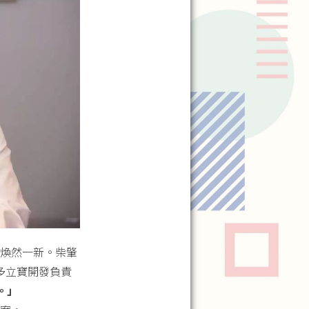
煥然一新。柴肇
多立寶開發負責
。」