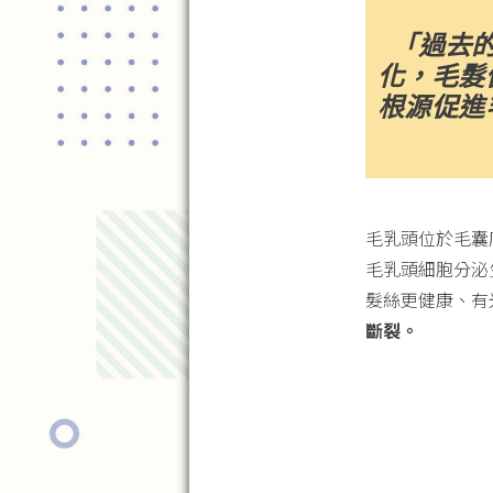
「過去
化，毛髮
根源促進
毛乳頭位於毛囊
毛乳頭細胞分泌
髮絲更健康、有
斷裂。