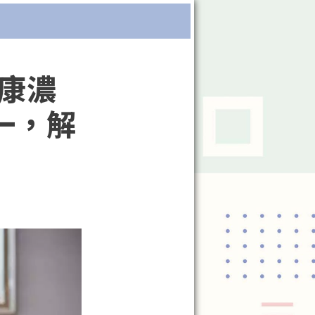
Search
康濃
一，解