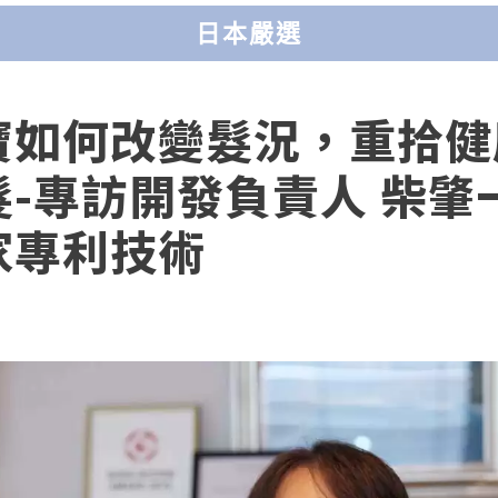
日本嚴選
寶如何改變髮況，重拾健
髮-專訪開發負責人 柴肇
家專利技術